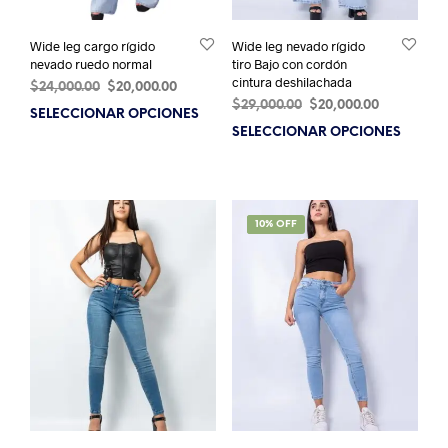
Wide leg cargo rígido
Wide leg nevado rígido
nevado ruedo normal
tiro Bajo con cordón
cintura deshilachada
El
El
$
24,000.00
$
20,000.00
El
El
precio
precio
$
29,000.00
$
20,000.00
SELECCIONAR OPCIONES
Este
precio
precio
original
actual
SELECCIONAR OPCIONES
Este
producto
original
actual
era:
es:
prod
tiene
era:
es:
$24,000.00.
$20,000.00.
tien
múltiples
$29,000.00.
$20,000.00
múlt
variantes.
varia
Las
SALE!
10% OFF
Las
opciones
opci
se
se
pueden
pue
elegir
elegi
en
en
la
la
página
pági
de
de
producto
prod