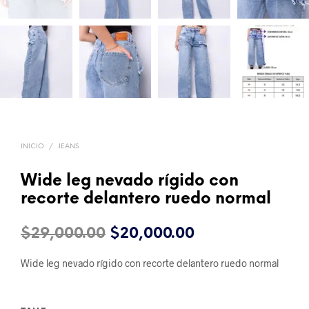
INICIO
/
JEANS
Wide leg nevado rígido con
recorte delantero ruedo normal
El
El
$
29,000.00
$
20,000.00
precio
precio
Wide leg nevado rígido con recorte delantero ruedo normal
original
actual
era:
es: