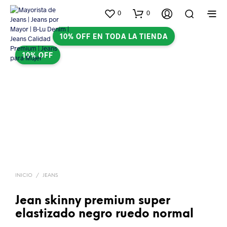
0
0
10% OFF EN TODA LA TIENDA
10% OFF
INICIO
/
JEANS
Jean skinny premium super
elastizado negro ruedo normal