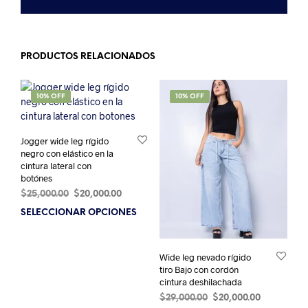
PRODUCTOS RELACIONADOS
SALE!
10% OFF
SALE!
10% OFF
Jogger wide leg rígido
negro con elástico en la
cintura lateral con
botónes
El
El
$
25,000.00
$
20,000.00
precio
precio
SELECCIONAR OPCIONES
Este
original
actual
producto
era:
es:
tiene
$25,000.00.
$20,000.00.
Wide leg nevado rígido
múltiples
tiro Bajo con cordón
variantes.
cintura deshilachada
Las
El
El
$
29,000.00
$
20,000.00
opciones