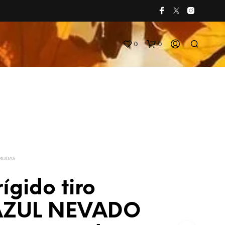
0
0
MUDAS
rígido tiro
AZUL NEVADO