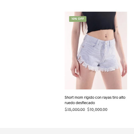
SALE!
10% OFF
Short mom rígido con rayas tiro alto
ruedo desflecado
El
El
$
15,000.00
$
10,000.00
precio
precio
SELECCIONAR OPCIONES
Este
original
actual
product
era:
es:
$15,000.00.
$10,000.00.
tiene