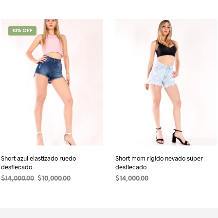
SALE!
10% OFF
Short azul elastizado ruedo
Short mom rígido nevado súper
desflecado
desflecado
El
El
$
14,000.00
$
10,000.00
$
14,000.00
precio
precio
SELECCIONAR OPCIONES
Este
SELECCIONAR OPCIONES
Este
original
actual
o
producto
produ
era:
es:
$14,000.00.
$10,000.00.
tiene
tiene