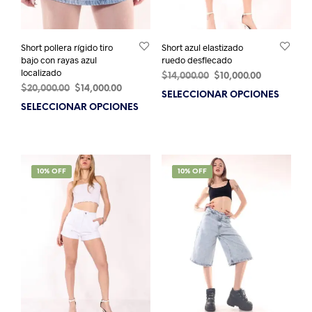
Short pollera rígido tiro
Short azul elastizado
bajo con rayas azul
ruedo desflecado
localizado
El
El
$
14,000.00
$
10,000.00
El
El
$
20,000.00
$
14,000.00
precio
precio
SELECCIONAR OPCIONES
Este
precio
precio
original
actual
SELECCIONAR OPCIONES
Este
prod
original
actual
era:
es:
producto
tien
era:
es:
$14,000.00.
$10,000.00.
tiene
múlt
$20,000.00.
$14,000.00.
múltiples
varia
variantes.
Las
SALE!
10% OFF
SALE!
10% OFF
Las
opci
opciones
se
se
pue
pueden
elegi
elegir
en
en
la
la
pági
página
de
de
prod