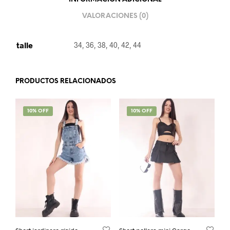
VALORACIONES (0)
talle
34, 36, 38, 40, 42, 44
PRODUCTOS RELACIONADOS
SALE!
10% OFF
SALE!
10% OFF