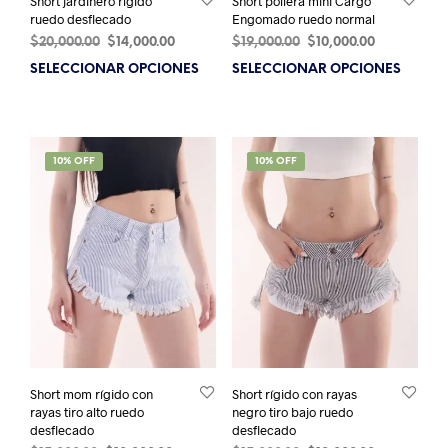
Short jardinero rígido
Short pollera mini Cargo
ruedo desflecado
Engomado ruedo normal
El
El
El
El
$
20,000.00
$
14,000.00
$
19,000.00
$
10,000.00
precio
precio
precio
precio
SELECCIONAR OPCIONES
Este
SELECCIONAR OPCIONES
Este
original
actual
original
actual
producto
prod
era:
es:
era:
es:
tiene
tien
$20,000.00.
$14,000.00.
$19,000.00.
$10,000.00.
múltiples
múlt
variantes.
varia
SALE!
10% OFF
SALE!
10% OFF
Las
Las
opciones
opci
se
se
pueden
pue
elegir
elegi
en
en
la
la
página
pági
de
de
producto
prod
Short mom rígido con
Short rígido con rayas
rayas tiro alto ruedo
negro tiro bajo ruedo
desflecado
desflecado